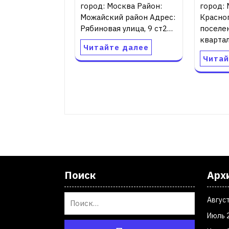
город: Москва Район:
город: 
Можайский район Адрес:
Красно
Рябиновая улица, 9 ст2…
поселен
квартал
Читайте далее
Читай
Поиск
Арх
Авгус
Июль 