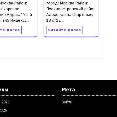
Москва Район:
город: Москва Район:
пахорское
Лосиноостровский район
ие Адрес: 172-й
Адрес: улица Стартовая,
, вл5 Индекс:…
18 ст12…
те далее
Читайте далее
ивы
Мета
т 2026
Войти
2026