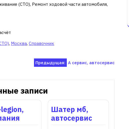
живание (СТО), Ремонт ходовой части автомобиля,
асчёт
СТО)
,
Москва
,
Справочник
Предыдущая:
А сервис, автосервис
нные записи
-legion,
Шатер мб,
пания
автосервис