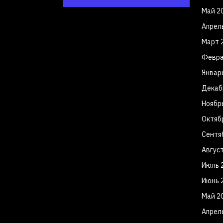
Май 2
Апрел
Март 
Февра
Январ
Декаб
Ноябр
Октяб
Сентя
Авгус
Июль 
Июнь 
Май 2
Апрел