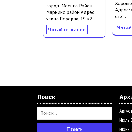
Хорошё
город: Москва Район:
Адрес: 
Марьино район Адрес:
ст3…
улица Перерва, 19 к2…
Читай
Читайте далее
Поиск
Арх
Авгус
Июль 
Поиск
Июнь 