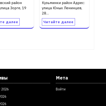
вский район
Кузьминки район Адрес:
улица Зорге, 19
улица Юных Ленинцев,
28…
те далее
Читайте далее
ивы
Мета
т 2026
Войти
2026
2026