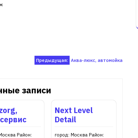
аж
Предыдущая:
Аква-люкс, автомойка
нные записи
zorg,
Next Level
осервис
Detail
Москва Район:
город: Москва Район: