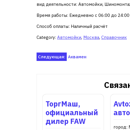
вид деятельности: Автомойки, Шиномонт
Время работы: Ежедневно с 06:00 до 24:00
Способ оплаты: Наличный расчёт
Category:
Автомойки
,
Москва
,
Справочник
Навигация
Следующая:
Аквамен
по
записям
Связа
ТоргМаш,
Avto
официальный
авт
дилер FAW
город: 