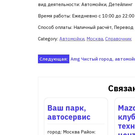
вид деятельности: Автомойки, Детейлинг
Время работы: Ежедневно с 10:00 до 22:00
Способ оплаты: Наличный расчёт, Перевод 
Category:
Автомойки
,
Москва
,
Справочник
Навигация
Следующая:
Amg Чистый город, автомой
по
записям
Связа
Ваш парк,
Mazd
автосервис
клу
тех
город: Москва Район:
цен