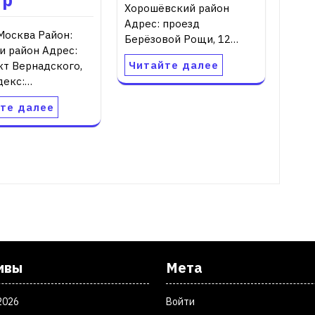
Хорошёвский район
Адрес: проезд
Москва Район:
Берёзовой Рощи, 12…
и район Адрес:
Читайте далее
кт Вернадского,
декс:…
те далее
ивы
Мета
2026
Войти