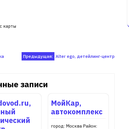
с карты
ка
Предыдущая:
Alter ego, детейлинг-центр
нные записи
ovod.ru,
МойКар,
бный
автокомплекс
нический
город: Москва Район:
тр