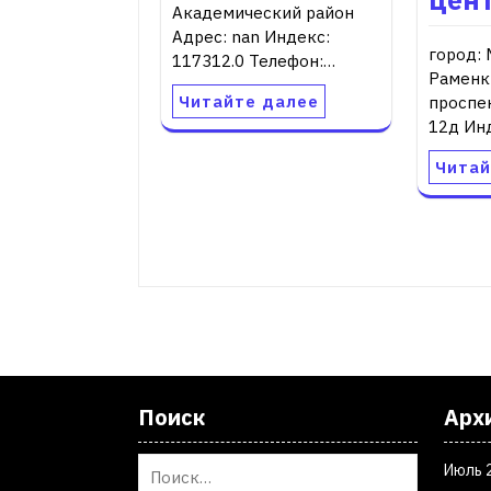
Академический район
Адрес: nan Индекс:
город: 
117312.0 Телефон:…
Раменк
Читайте далее
проспе
12д Ин
Читай
Поиск
Арх
Июль 