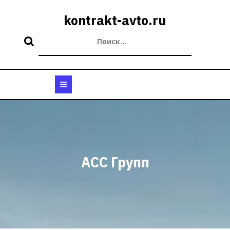
Перейти
к
kontrakt-avto.ru
содержимому
Кнопка
Открыть
АСС Групп