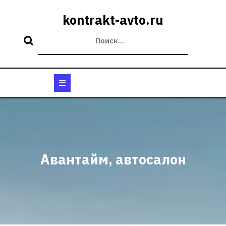
Перейти
к
kontrakt-avto.ru
содержимому
Кнопка
Открыть
Авантайм, автосалон