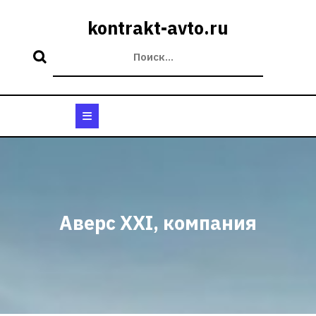
Перейти
к
kontrakt-avto.ru
содержимому
Кнопка
Открыть
Аверс ХХI, компания