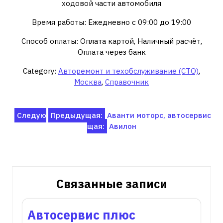
ходовой части автомобиля
Время работы: Ежедневно с 09:00 до 19:00
Способ оплаты: Оплата картой, Наличный расчёт,
Оплата через банк
Category:
Авторемонт и техобслуживание (СТО)
,
Москва
,
Справочник
Навигация
Следую
Предыдущая:
Аванти моторс, автосервис
щая:
Авилон
по
записям
Связанные записи
Автосервис плюс