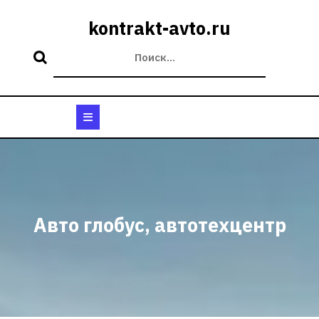
Перейти
к
kontrakt-avto.ru
содержимому
Кнопка
Открыть
Авто глобус, автотехцентр