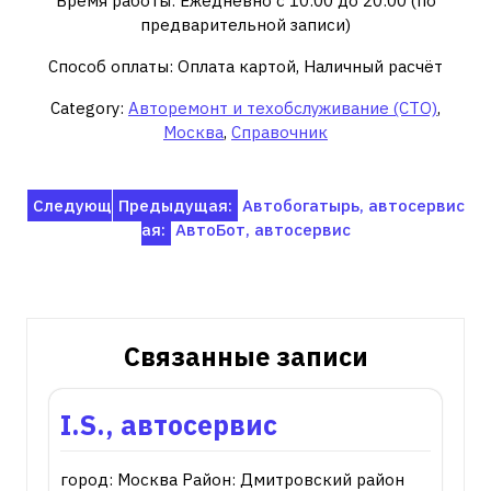
Время работы: Ежедневно с 10:00 до 20:00 (по
предварительной записи)
Способ оплаты: Оплата картой, Наличный расчёт
Category:
Авторемонт и техобслуживание (СТО)
,
Москва
,
Справочник
Навигация
Следующ
Предыдущая:
Автобогатырь, автосервис
ая:
АвтоБот, автосервис
по
записям
Связанные записи
I.S., автосервис
город: Москва Район: Дмитровский район