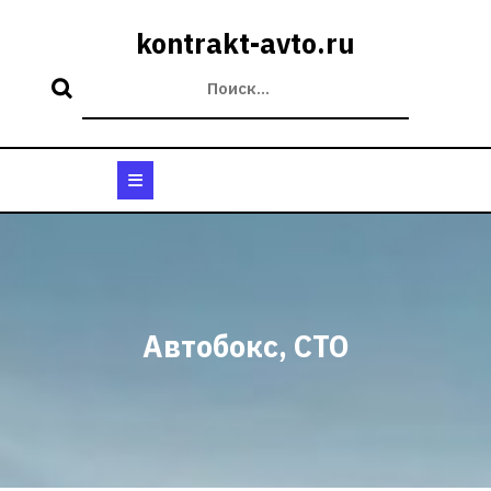
Перейти
к
kontrakt-avto.ru
содержимому
Кнопка
Открыть
Автобокс, СТО