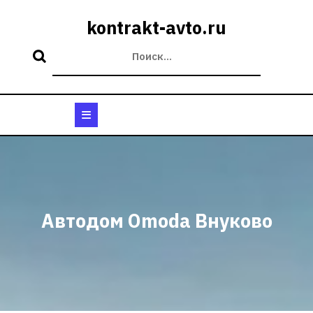
Перейти
к
kontrakt-avto.ru
содержимому
Кнопка
Открыть
Автодом Omoda Внуково