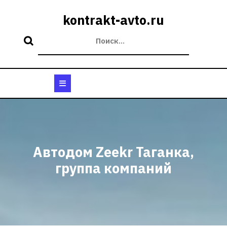
Перейти
к
kontrakt-avto.ru
содержимому
Кнопка
Открыть
Автодом Zeekr Таганка,
группа компаний