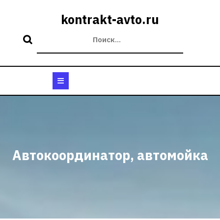
Перейти
к
kontrakt-avto.ru
содержимому
Кнопка
Открыть
Автокоординатор, автомойка