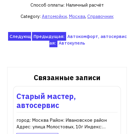
Способ оплаты: Наличный расчёт
Category:
Автомойки
,
Москва
,
Справочник
Навигация
Следующ
Предыдущая:
Автокомфорт, автосервис
ая:
Автокупель
по
записям
Связанные записи
Старый мастер,
автосервис
город: Москва Район: Ивановское район
Адрес: улица Молостовых, 10г Индекс:…