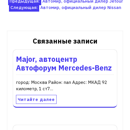
Навигация
Предыдущая:
Автомир, официальный дилер Jetour
Следующая:
Автомир, официальный дилер Nissan
по
записям
Связанные записи
Major, автоцентр
Автофорум Mercedes-Benz
город: Москва Район: nan Адрес: МКАД 92
километр, 1 ст7…
Читайте далее