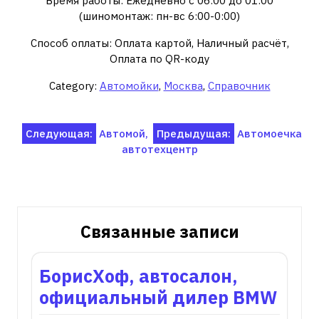
Время работы: Ежедневно с 06:00 до 01:00
(шиномонтаж: пн-вс 6:00-0:00)
Способ оплаты: Оплата картой, Наличный расчёт,
Оплата по QR-коду
Category:
Автомойки
,
Москва
,
Справочник
Навигация
Следующая:
Автомой,
Предыдущая:
Автомоечка
автотехцентр
по
записям
Связанные записи
БорисХоф, автосалон,
официальный дилер BMW