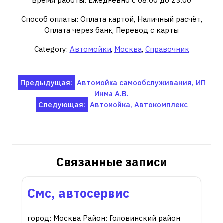
Время работы: Ежедневно с 08:00 до 23:00
Способ оплаты: Оплата картой, Наличный расчёт,
Оплата через банк, Перевод с карты
Category:
Автомойки
,
Москва
,
Справочник
Навигация
Предыдущая:
Автомойка самообслуживания, ИП
Инма А.В.
по
Следующая:
Автомойка, Автокомплекс
записям
Связанные записи
Смс, автосервис
город: Москва Район: Головинский район