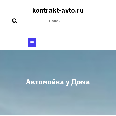
Перейти
к
kontrakt-avto.ru
содержимому
Кнопка
Открыть
Автомойка у Дома