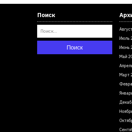
Поиск
Арх
Авгус
Июль 
Поиск
Июнь 
Май 2
Апрел
Март 
Февра
Январ
Декаб
Ноябр
Октяб
Сентя