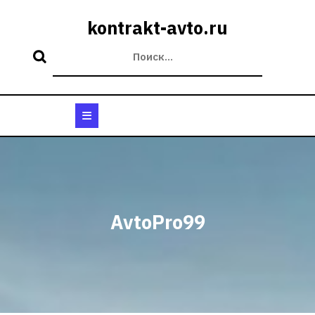
Перейти
к
kontrakt-avto.ru
содержимому
Кнопка
Открыть
AvtoPro99