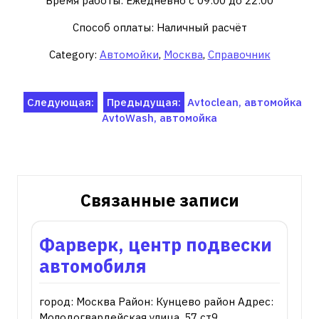
Время работы: Ежедневно с 09:00 до 22:00
Способ оплаты: Наличный расчёт
Category:
Автомойки
,
Москва
,
Справочник
Навигация
Следующая:
Предыдущая:
Avtoclean, автомойка
AvtoWash, автомойка
по
записям
Связанные записи
Фарверк, центр подвески
автомобиля
город: Москва Район: Кунцево район Адрес:
Молодогвардейская улица, 57 ст9…