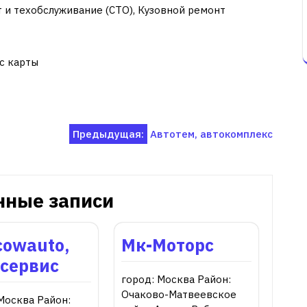
 и техобслуживание (СТО), Кузовной ремонт
с карты
Предыдущая:
Автотем, автокомплекс
нные записи
cowauto,
Мк-Моторс
осервис
город: Москва Район:
Очаково-Матвеевское
Москва Район: