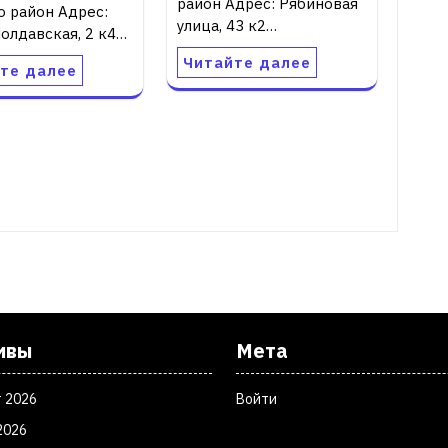
район Адрес: Рябиновая
о район Адрес:
улица, 43 к2…
олдавская, 2 к4…
Читайте далее
те далее
ивы
Мета
т 2026
Войти
2026