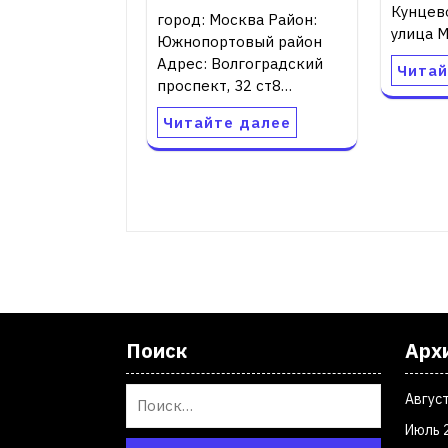
Кунцев
город: Москва Район:
улица М
Южнопортовый район
Адрес: Волгоградский
Читай
проспект, 32 ст8…
Читайте далее
Поиск
Арх
Авгус
Июль 