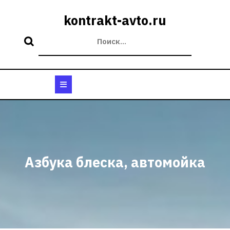
Перейти
к
kontrakt-avto.ru
содержимому
Кнопка
Открыть
Азбука блеска, автомойка