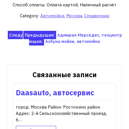
Способ оплаты: Оплата картой, Наличный расчёт
Category:
Автомойки
,
Москва
,
Справочник
Навигация
Следу
Предыдущая:
Адмирал Мерседес, техцентр
ющая:
Азбука мойки, автомойка
по
записям
Связанные записи
Daasauto, автосервис
город: Москва Район: Ростокино район
Адрес: 2-й Сельскохозяйственный проезд,
6…