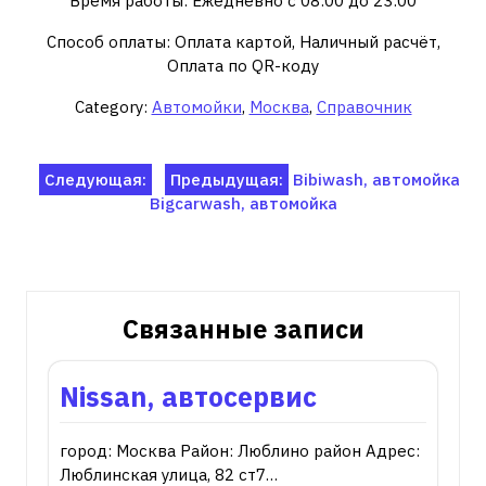
Время работы: Ежедневно с 08:00 до 23:00
Способ оплаты: Оплата картой, Наличный расчёт,
Оплата по QR-коду
Category:
Автомойки
,
Москва
,
Справочник
Навигация
Следующая:
Предыдущая:
Bibiwash, автомойка
Bigcarwash, автомойка
по
записям
Связанные записи
Nissan, автосервис
город: Москва Район: Люблино район Адрес:
Люблинская улица, 82 ст7…