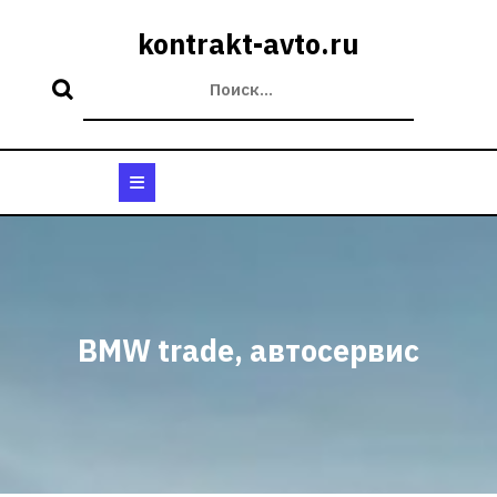
Перейти
к
kontrakt-avto.ru
содержимому
Кнопка
Открыть
BMW trade, автосервис