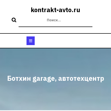
Перейти
к
kontrakt-avto.ru
содержимому
Кнопка
Открыть
Ботхин garage, автотехцентр