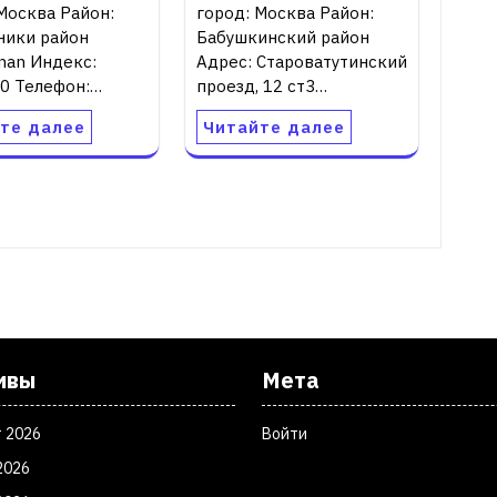
Москва Район:
город: Москва Район:
ники район
Бабушкинский район
nan Индекс:
Адрес: Староватутинский
.0 Телефон:…
проезд, 12 ст3…
те далее
Читайте далее
ивы
Мета
т 2026
Войти
2026