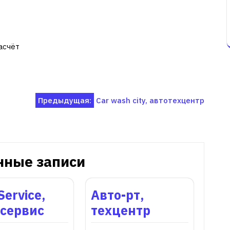
асчёт
Предыдущая:
Car wash city, автотехцентр
нные записи
Service,
Авто-рт,
осервис
техцентр