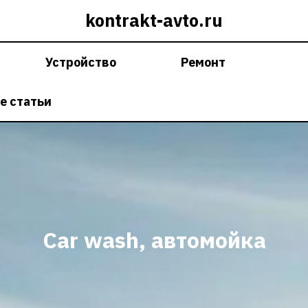
kontrakt-avto.ru
Устройство
Ремонт
е статьи
Car wash, автoмойка