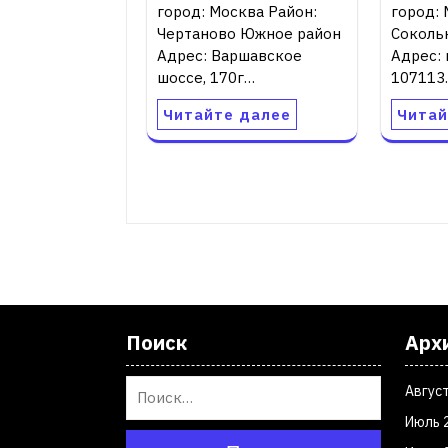
город: Москва Район:
город: 
Чертаново Южное район
Соколь
Адрес: Варшавское
Адрес: 
шоссе, 170г…
107113
Читайте далее
Читай
Поиск
Арх
Авгус
Июль 