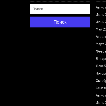
Авгус
Июль 
Поиск
Июнь 
Май 2
Апрел
Март 
Февра
Январ
Декаб
Ноябр
Октяб
Сентя
Авгус
Июль 