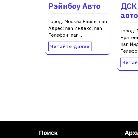
Рэйнбоу Авто
ДСК
авт
город: Москва Район: nan
Адрес: nan Индекс: nan
город: 
Телефон: nan…
Братее
nan Инд
Читайте далее
Телефо
Читай
Поиск
Арх