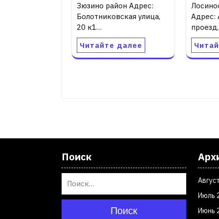
Зюзино район Адрес:
Лосино
Болотниковская улица,
Адрес:
20 к1…
проезд,
Читайте далее
Читай
Поиск
Арх
Авгус
Июль 
Поиск
Июнь 