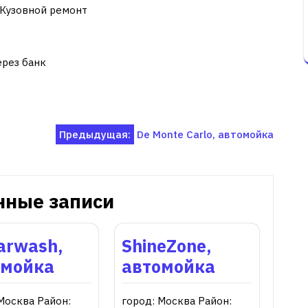
 Кузовной ремонт
ерез банк
Предыдущая:
De Monte Carlo, автомойка
нные записи
arwash,
ShineZone,
омойка
автомойка
Москва Район:
город: Москва Район: