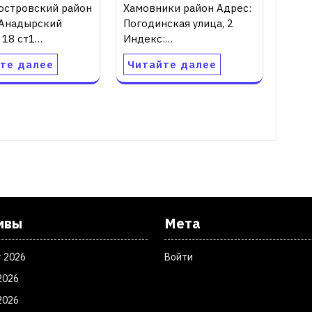
островский район
Хамовники район Адрес:
 Анадырский
Погодинская улица, 2
 18 ст1…
Индекс:…
те далее
Читайте далее
ивы
Мета
т 2026
Войти
2026
2026