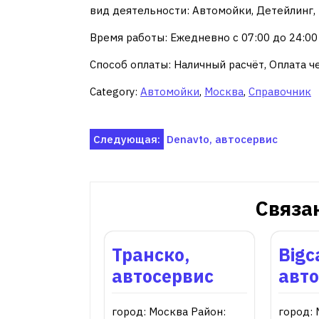
вид деятельности: Автомойки, Детейлинг,
Время работы: Ежедневно с 07:00 до 24:00
Способ оплаты: Наличный расчёт, Оплата ч
Category:
Автомойки
,
Москва
,
Справочник
Навигация
Следующая:
Denаvto, автосервис
по
записям
Связа
Транско,
Bigc
автосервис
авт
город: Москва Район:
город: 