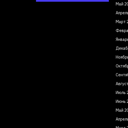
Май 2
Апрел
Март 
Февра
Январ
Декаб
Ноябр
Октяб
Сентя
Авгус
Июль 
Июнь 
Май 2
Апрел
Март 