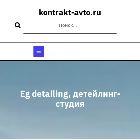
Перейти
к
kontrakt-avto.ru
содержимому
Кнопка
Открыть
Eg detailing, детейлинг-
студия