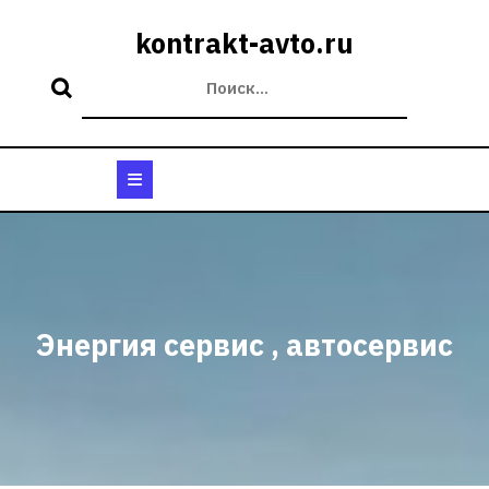
Перейти
к
kontrakt-avto.ru
содержимому
Кнопка
Открыть
Энергия сервис , автосервис