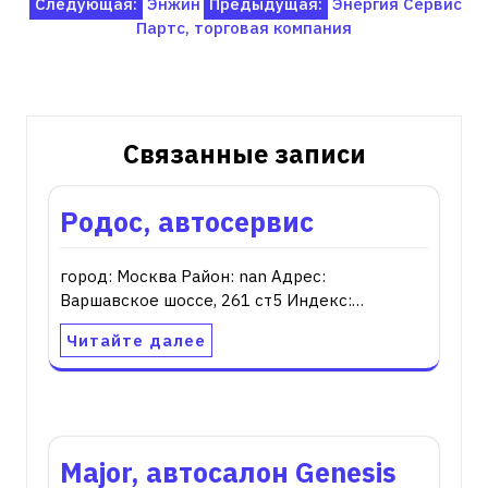
Навигация
Следующая:
Энжин
Предыдущая:
Энергия Сервис
Партс, торговая компания
по
записям
Связанные записи
Родос, автосервис
город: Москва Район: nan Адрес:
Варшавское шоссе, 261 ст5 Индекс:…
Читайте далее
Major, автосалон Genesis