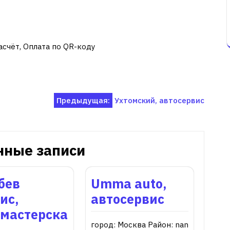
асчёт, Оплата по QR-коду
Предыдущая:
Ухтомский, автосервис
нные записи
бев
Umma auto,
ис,
автосервис
омастерска
город: Москва Район: nan