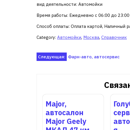
вид деятельности: Автомойки
Время работы: Ежедневно с 06:00 до 23:00
Способ оплаты: Оплата картой, Наличный р
Category:
Автомойки
,
Москва
,
Справочник
Навигация
Следующая:
Фарн-авто, автосервис
по
записям
Связа
Major,
Голу
автосалон
серв
Major Geely
авт
МКАД 47 км
я