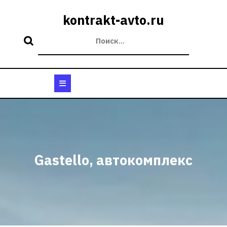
Перейти
к
kontrakt-avto.ru
содержимому
Кнопка
Открыть
Gastello, автокомплекс