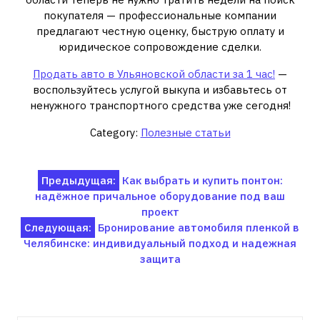
покупателя — профессиональные компании
предлагают честную оценку, быструю оплату и
юридическое сопровождение сделки.
Продать авто в Ульяновской области за 1 час!
—
воспользуйтесь услугой выкупа и избавьтесь от
ненужного транспортного средства уже сегодня!
Category:
Полезные статьи
Навигация
Предыдущая:
Как выбрать и купить понтон:
надёжное причальное оборудование под ваш
по
проект
записям
Следующая:
Бронирование автомобиля пленкой в
Челябинске: индивидуальный подход и надежная
защита