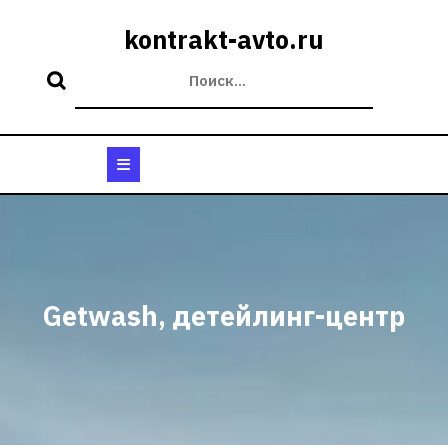
Перейти
к
kontrakt-avto.ru
содержимому
Кнопка
Открыть
Getwash, детейлинг-центр