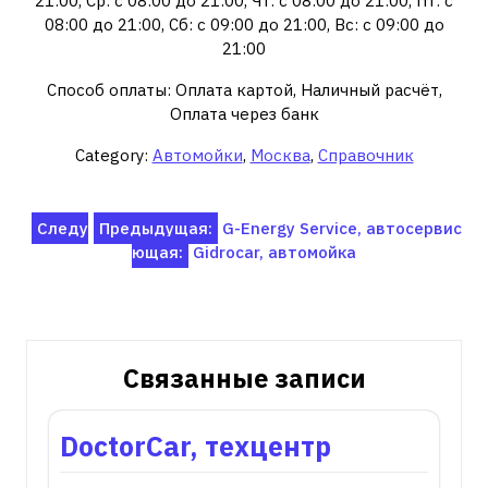
21:00, Ср: с 08:00 до 21:00, Чт: с 08:00 до 21:00, Пт: с
08:00 до 21:00, Сб: с 09:00 до 21:00, Вс: с 09:00 до
21:00
Способ оплаты: Оплата картой, Наличный расчёт,
Оплата через банк
Category:
Автомойки
,
Москва
,
Справочник
Навигация
Следу
Предыдущая:
G-Energy Service, автосервис
ющая:
Gidrocar, автомойка
по
записям
Связанные записи
DoctorCar, техцентр