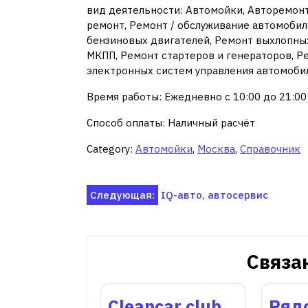
вид деятельности: Автомойки, Авторемонт
ремонт, Ремонт / обслуживание автомоби
бензиновых двигателей, Ремонт выхлопных
МКПП, Ремонт стартеров и генераторов, Р
электронных систем управления автомобил
Время работы: Ежедневно с 10:00 до 21:00
Способ оплаты: Наличный расчёт
Category:
Автомойки
,
Москва
,
Справочник
Навигация
Следующая:
IQ-авто, автосервис
по
записям
Связа
Cleancar.club,
Ряд