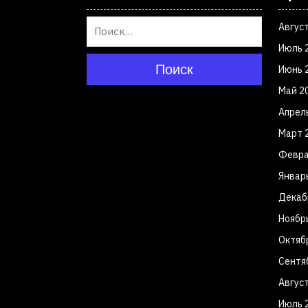
Авгус
Июль 
Поиск
Июнь 
Май 2
Апрел
Март 
Февра
Январ
Декаб
Ноябр
Октяб
Сентя
Авгус
Июль 