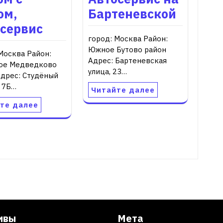
ом,
Бартеневской
осервис
город: Москва Район:
Южное Бутово район
Москва Район:
Адрес: Бартеневская
ое Медведково
улица, 23…
Адрес: Студёный
, 7Б…
Читайте далее
те далее
ивы
Мета