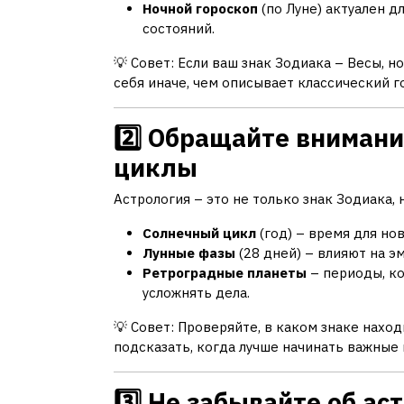
Ночной гороскоп
(по Луне) актуален 
состояний.
💡 Совет: Если ваш знак Зодиака – Весы, 
себя иначе, чем описывает классический г
2️⃣ Обращайте вниман
циклы
Астрология – это не только знак Зодиака, 
Солнечный цикл
(год) – время для но
Лунные фазы
(28 дней) – влияют на э
Ретроградные планеты
– периоды, ко
усложнять дела.
💡 Совет: Проверяйте, в каком знаке нахо
подсказать, когда лучше начинать важные
3️⃣ Не забывайте об а