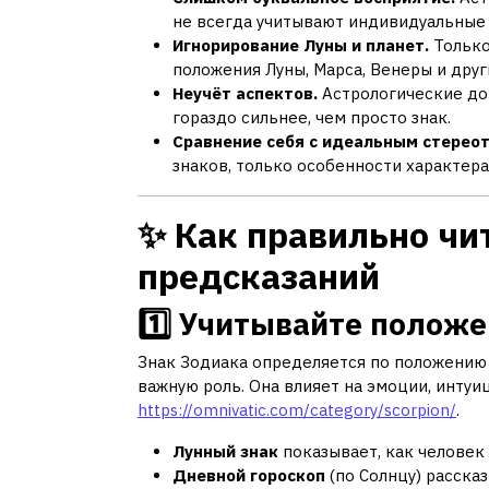
не всегда учитывают индивидуальные 
Игнорирование Луны и планет.
Только
положения Луны, Марса, Венеры и друг
Неучёт аспектов.
Астрологические до
гораздо сильнее, чем просто знак.
Сравнение себя с идеальным стерео
знаков, только особенности характер
✨ Как правильно чи
предсказаний
1️⃣ Учитывайте полож
Знак Зодиака определяется по положению 
важную роль. Она влияет на эмоции, инту
https://omnivatic.com/category/scorpion/
.
Лунный знак
показывает, как человек 
Дневной гороскоп
(по Солнцу) расска