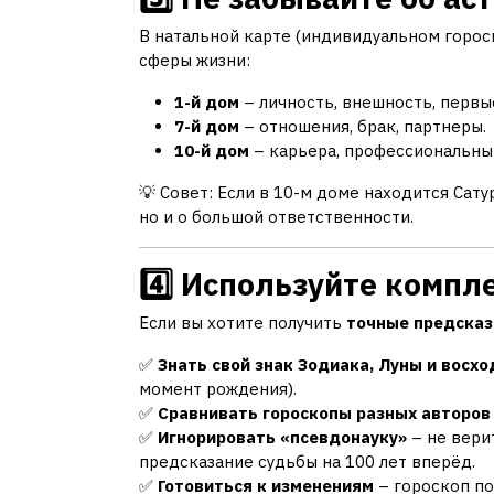
В натальной карте (индивидуальном горос
сферы жизни:
1-й дом
– личность, внешность, первы
7-й дом
– отношения, брак, партнеры.
10-й дом
– карьера, профессиональный
💡 Совет: Если в 10-м доме находится Сатур
но и о большой ответственности.
4️⃣ Используйте комп
Если вы хотите получить
точные предсказ
✅
Знать свой знак Зодиака, Луны и восх
момент рождения).
✅
Сравнивать гороскопы разных авторов
✅
Игнорировать «псевдонауку»
– не вери
предсказание судьбы на 100 лет вперёд.
✅
Готовиться к изменениям
– гороскоп по