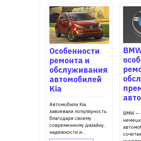
BMW
Особенности
осо
ремонта и
ремо
обслуживания
обс
автомобилей
пре
Kia
авт
Автомобили Kia
завоевали популярность
BMW — 
благодаря своему
немецк
современному дизайну,
автомо
надежности и…
сочета
иннова