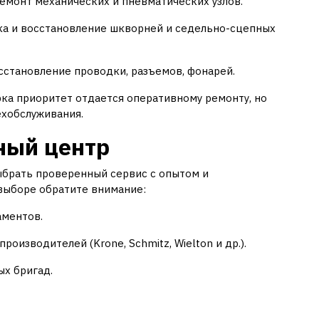
емонт механических и пневматических узлов.
а и восстановление шкворней и седельно-сцепных
сстановление проводки, разъемов, фонарей.
рка приоритет отдается оперативному ремонту, но
ехобслуживания.
ный центр
ыбрать проверенный сервис с опытом и
выборе обратите внимание:
аментов.
оизводителей (Krone, Schmitz, Wielton и др.).
ых бригад.