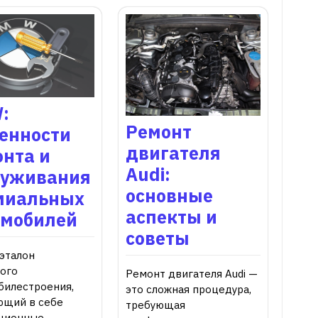
:
Ремонт
бенности
двигателя
нта и
Audi:
луживания
основные
миальных
аспекты и
омобилей
советы
эталон
ого
Ремонт двигателя Audi —
билестроения,
это сложная процедура,
ющий в себе
требующая
ционные