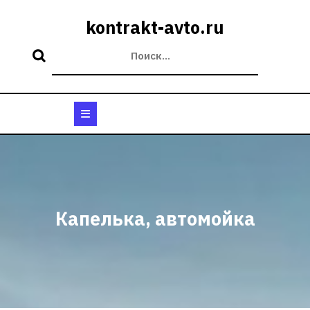
Перейти
к
kontrakt-avto.ru
содержимому
Кнопка
Открыть
Капелька, автомойка