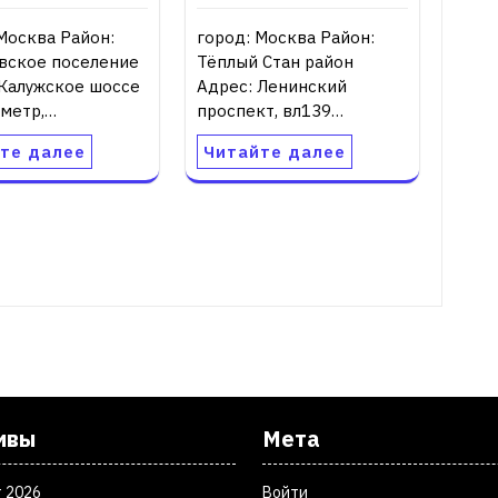
Москва Район:
город: Москва Район:
вское поселение
Тёплый Стан район
 Калужское шоссе
Адрес: Ленинский
ометр,…
проспект, вл139…
те далее
Читайте далее
ивы
Мета
т 2026
Войти