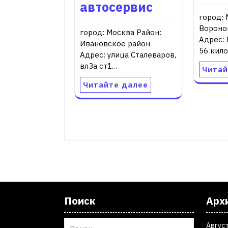
автосервис
город: 
Вороно
город: Москва Район:
Адрес:
Ивановское район
56 кил
Адрес: улица Сталеваров,
вл3а ст1…
Читай
Читайте далее
Поиск
Арх
Авгус