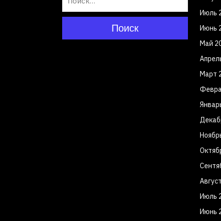
Июль 
Поиск
Июнь 
Май 2
Апрел
Март 
Февра
Январ
Декаб
Ноябр
Октяб
Сентя
Авгус
Июль 
Июнь 