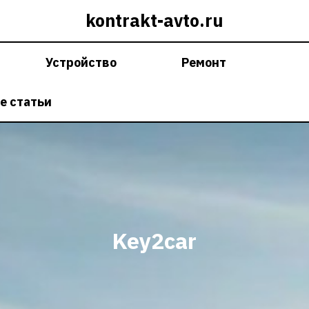
kontrakt-avto.ru
Устройство
Ремонт
е статьи
Key2car