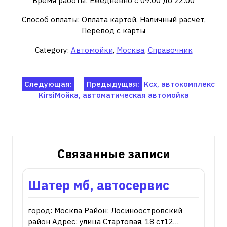
Время работы: Ежедневно с 09:00 до 22:00
Способ оплаты: Оплата картой, Наличный расчёт,
Перевод с карты
Category:
Автомойки
,
Москва
,
Справочник
Навигация
Следующая:
Предыдущая:
Kcx, автокомплекс
KirsiМойка, ​автоматическая автомойка
по
записям
Связанные записи
Шатер мб, автосервис
город: Москва Район: Лосиноостровский
район Адрес: улица Стартовая, 18 ст12…