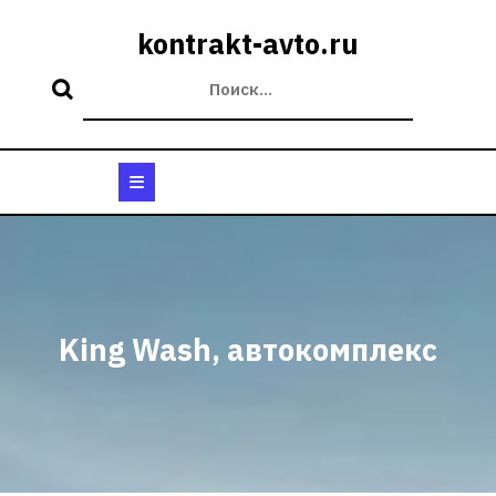
Перейти
к
kontrakt-avto.ru
содержимому
Кнопка
Открыть
King Wash, автокомплекс