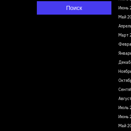
Поиск
Июнь 
Май 2
Апрел
Март 
Февра
Январ
Декаб
Ноябр
Октяб
Сентя
Авгус
Июль 
Июнь 
Май 2