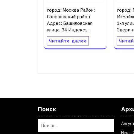
город: Москва Район:
город: 
Савёловский район
Измайл
Адрес: Башиловская
1-я ули
улица, 34 Индекс:…
Зверин
Читайте далее
Читай
Поиск
Арх
Авгус
Июль 