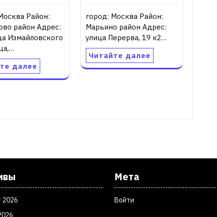
Москва Район:
город: Москва Район:
ово район Адрес:
Марьино район Адрес:
ца Измайловского
улица Перерва, 19 к2…
ца,…
Читайте далее
те далее
ивы
Мета
т 2026
Войти
2026