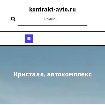
Перейти
к
kontrakt-avto.ru
содержимому
Кнопка
Открыть
Кристалл, автокомплекс