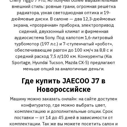
Chery Tiggo 7 Pro, но получил более выразительный
внешний стиль: ровные грани, огромная решётка
радиатора, узкая светодиодная оптика и 19-
дюймовые диски. В салоне — два 12,3-дюймовых
экрана, «прозрачная» приборка, электропривод
сидений, двухзонный климат и фирменная
аудиосистема Sony. Под капотом 1,6-литровый
турбомотор (197 л.с.) и 7-ступенчатый «робот»,
обеспечивающие разгон до 100 км/ч за 8,8 с и
средний расход 7,5 л/100 км. Конкуренты (Kia
Sportage, Hyundai Tucson, Mazda CX-5) предлагают
меньше опций за аналогичные деньги.
Где купить JAECOO J7 в
Новороссийске
Машину можно заказать онлайн: на сайте доступен
конфигуратор, где можно выбрать цвет,
комплектацию и дополнительные опции. Срок
поставки — от 14 до 45 дней в зависимости от
комплектации. Так же вы можете посетить салон и