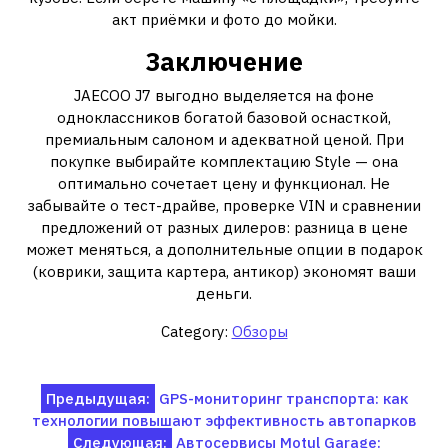
акт приёмки и фото до мойки.
Заключение
JAECOO J7 выгодно выделяется на фоне
одноклассников богатой базовой оснасткой,
премиальным салоном и адекватной ценой. При
покупке выбирайте комплектацию Style — она
оптимально сочетает цену и функционал. Не
забывайте о тест-драйве, проверке VIN и сравнении
предложений от разных дилеров: разница в цене
может меняться, а дополнительные опции в подарок
(коврики, защита картера, антикор) экономят ваши
деньги.
Category:
Обзоры
Навигация
Предыдущая:
GPS-мониторинг транспорта: как
технологии повышают эффективность автопарков
по
Следующая:
Автосервисы Motul Garage: