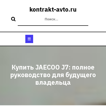
Перейти
к
kontrakt-avto.ru
содержимому
Кнопка
Открыть
Купить JAECOO J7: полное
руководство для будущего
владельца