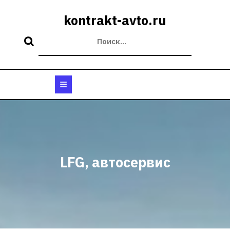
Перейти
к
kontrakt-avto.ru
содержимому
Кнопка
Открыть
LFG, автосервис