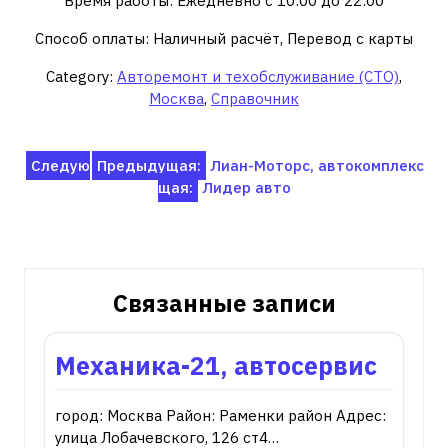
Время работы: Ежедневно с 10:00 до 22:00
Способ оплаты: Наличный расчёт, Перевод с карты
Category:
Авторемонт и техобслуживание (СТО)
,
Москва
,
Справочник
Навигация
Следую
Предыдущая:
Лиан-Моторс, автокомплекс
щая:
Лидер авто
по
записям
Связанные записи
Механика-21, автосервис
город: Москва Район: Раменки район Адрес:
улица Лобачевского, 126 ст4…