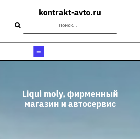
Перейти
к
kontrakt-avto.ru
содержимому
Кнопка
Открыть
Liqui moly, фирменный
магазин и автосервис