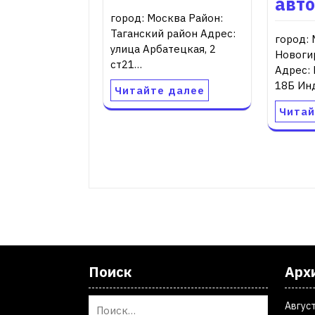
авт
город: Москва Район:
Таганский район Адрес:
город: 
улица Арбатецкая, 2
Новоги
ст21…
Адрес: 
18Б Ин
Читайте далее
Читай
Поиск
Арх
Авгус