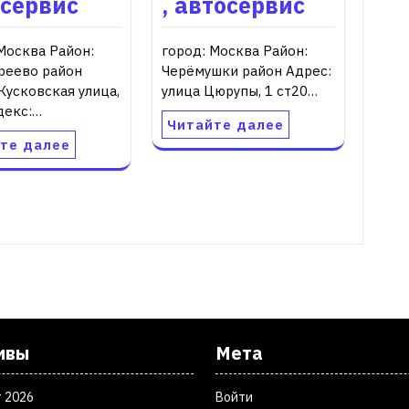
осервис
, автосервис
Москва Район:
город: Москва Район:
реево район
Черёмушки район Адрес:
Кусковская улица,
улица Цюрупы, 1 ст20…
декс:…
Читайте далее
те далее
ивы
Мета
т 2026
Войти