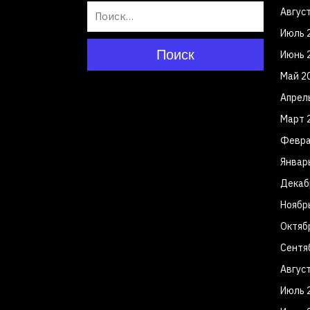
Авгус
Июль 
Поиск
Июнь 
Май 2
Апрел
Март 
Февра
Январ
Декаб
Ноябр
Октяб
Сентя
Авгус
Июль 