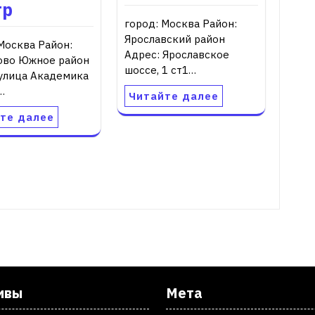
тр
город: Москва Район:
Ярославский район
Москва Район:
Адрес: Ярославское
ово Южное район
шоссе, 1 ст1…
 улица Академика
…
Читайте далее
те далее
ивы
Мета