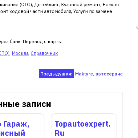
живание (СТО), Детейлинг, Кузовной ремонт, Ремонт
онт ходовой части автомобиля, Услуги по замене
ерез банк, Перевод с карты
СТО)
,
Москва
,
Справочник
Предыдущая:
Maktyre, автосервис
нные записи
 Гараж,
Topautoexpert.
висный
Ru