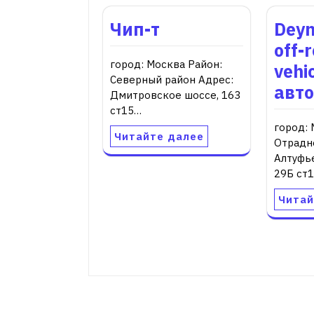
Чип-т
Deym
off-
город: Москва Район:
vehi
Северный район Адрес:
авт
Дмитровское шоссе, 163
ст15…
город: 
Читайте далее
Отрадн
Алтуфь
29Б ст
Читай