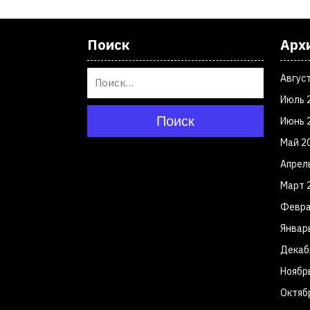
Поиск
Арх
Авгус
Июль 
Поиск
Июнь 
Май 2
Апрел
Март 
Февра
Январ
Декаб
Ноябр
Октяб