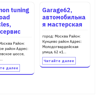
on tuning
Garage62,
road
автомобильна
cles,
я мастерская
осервис
город: Москва Район:
Кунцево район Адрес:
Москва Район:
Молодогвардейская
ое район Адрес:
улица, 62 к1…
евское шоссе,
1…
Читайте далее
те далее