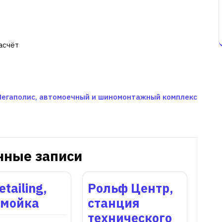
асчёт
егаполис, автомоечный и шиномонтажный комплекс
нные записи
etailing,
Рольф Центр,
омойка
станция
технического