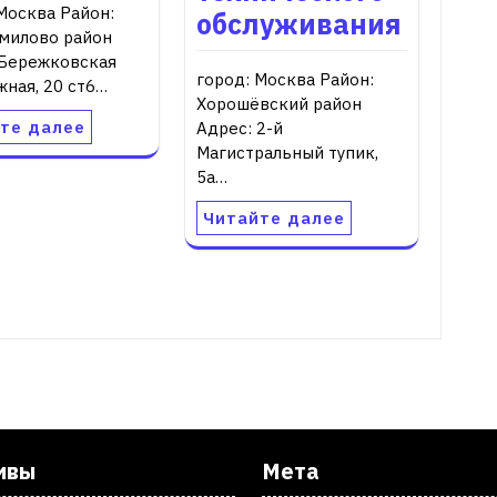
Москва Район:
обслуживания
милово район
 Бережковская
город: Москва Район:
ная, 20 ст6…
Хорошёвский район
те далее
Адрес: 2-й
Магистральный тупик,
5а…
Читайте далее
ивы
Мета