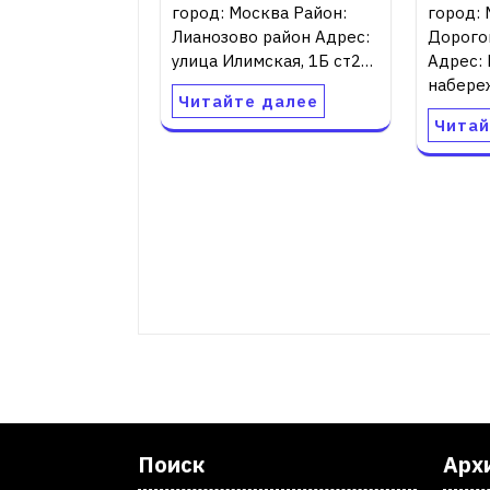
город: Москва Район:
город: 
Лианозово район Адрес:
Дорого
улица Илимская, 1Б ст2…
Адрес:
набереж
Читайте далее
Читай
Поиск
Арх