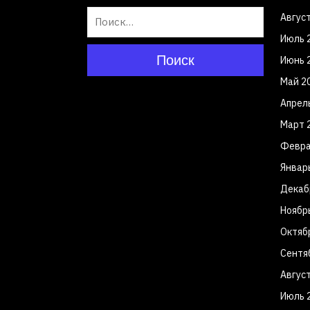
Авгус
Июль 
Поиск
Июнь 
Май 2
Апрел
Март 
Февра
Январ
Декаб
Ноябр
Октяб
Сентя
Авгус
Июль 