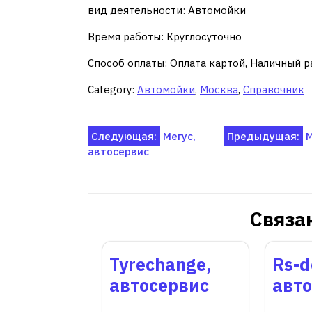
вид деятельности: Автомойки
Время работы: Круглосуточно
Способ оплаты: Оплата картой, Наличный р
Category:
Автомойки
,
Москва
,
Справочник
Навигация
Следующая:
Мегус,
Предыдущая:
М
автосервис
по
записям
Связа
Tyrechange,
Rs-d
автосервис
авт