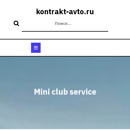
Перейти
к
kontrakt-avto.ru
содержимому
Кнопка
Открыть
Mini club service