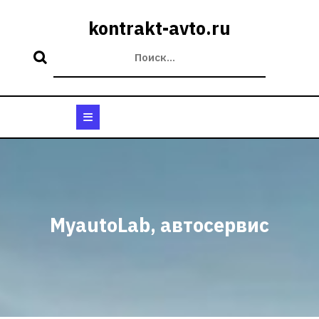
Перейти
к
kontrakt-avto.ru
содержимому
Кнопка
Открыть
MyautoLab, автосервис