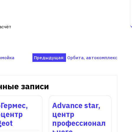
асчёт
омойка
Предыдущая:
Орбита, автокомплекс
нные записи
Гермес,
Advance star,
оцентр
центр
geot
профессионал
ьного