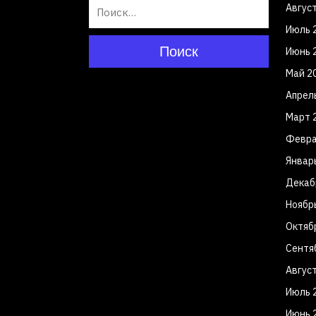
Авгус
Июль 
Поиск
Июнь 
Май 2
Апрел
Март 
Февра
Январ
Декаб
Ноябр
Октяб
Сентя
Авгус
Июль 
Июнь 