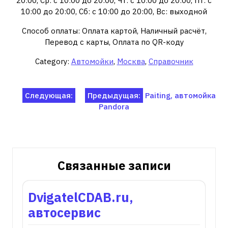
20:00, Ср: с 10:00 до 20:00, Чт: с 10:00 до 20:00, Пт: с
10:00 до 20:00, Сб: с 10:00 до 20:00, Вс: выходной
Способ оплаты: Оплата картой, Наличный расчёт,
Перевод с карты, Оплата по QR-коду
Category:
Автомойки
,
Москва
,
Справочник
Навигация
Следующая:
Предыдущая:
Paiting, автомойка
Pandora
по
записям
Связанные записи
DvigatelCDAB.ru,
автосервис