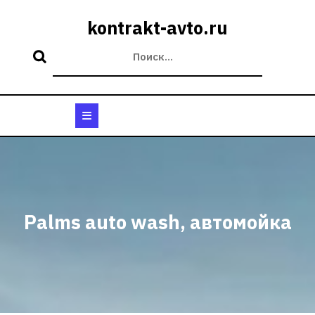
Перейти
к
kontrakt-avto.ru
содержимому
Кнопка
Открыть
Palms auto wash, автомойка